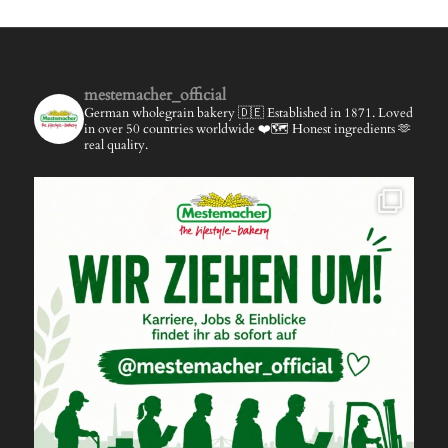
mestemacher_official
German wholegrain bakery 🇩🇪
Established in 1871.
Loved
in over 50 countries worldwide ❤️🗺️
Honest ingredients 🫶
real quality.