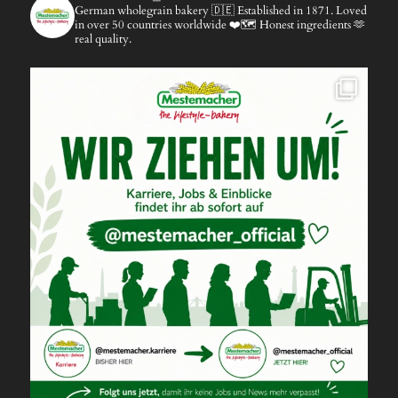
German wholegrain bakery 🇩🇪
Established in 1871.
Loved
in over 50 countries worldwide ❤️🗺️
Honest ingredients 🫶
real quality.