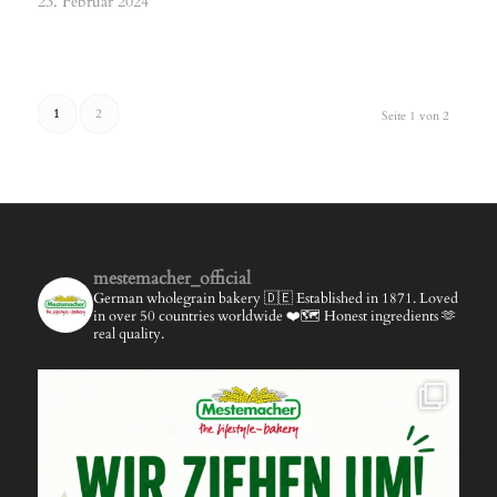
23. Februar 2024
1
2
Seite 1 von 2
mestemacher_official
German wholegrain bakery 🇩🇪
Established in 1871.
Loved
in over 50 countries worldwide ❤️🗺️
Honest ingredients 🫶
real quality.