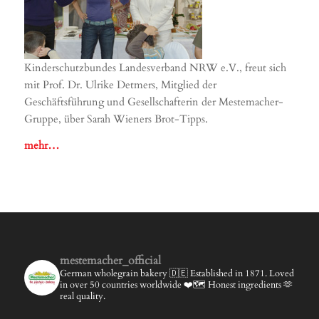
Kinderschutzbundes Landesverband NRW e.V., freut sich
mit Prof. Dr. Ulrike Detmers, Mitglied der
Geschäftsführung und Gesellschafterin der Mestemacher-
Gruppe, über Sarah Wieners Brot-Tipps.
mehr…
mestemacher_official
German wholegrain bakery 🇩🇪
Established in 1871.
Loved
in over 50 countries worldwide ❤️🗺️
Honest ingredients 🫶
real quality.