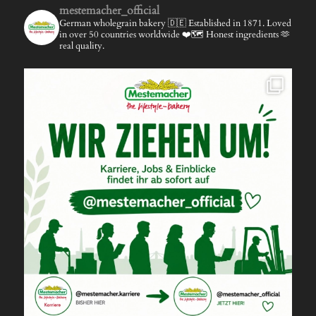
mestemacher_official
German wholegrain bakery 🇩🇪
Established in 1871.
Loved
in over 50 countries worldwide ❤️🗺️
Honest ingredients 🫶
real quality.