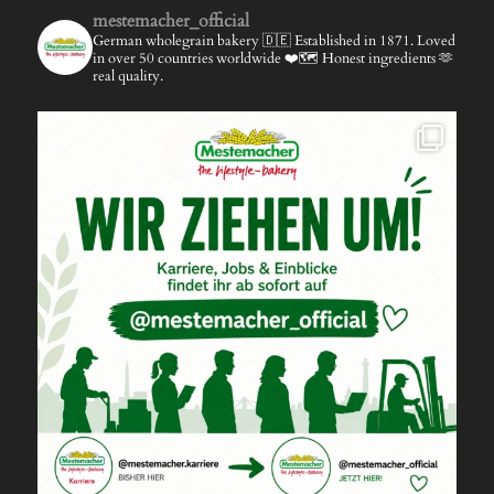
mestemacher_official
German wholegrain bakery 🇩🇪
Established in 1871.
Loved
in over 50 countries worldwide ❤️🗺️
Honest ingredients 🫶
real quality.