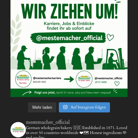
Auf Instagram folgen
Mehr laden
mestemacher_official
German wholegrain bakery 🇩🇪
Established in 1871.
Loved
in over 50 countries worldwide ❤️🗺️
Honest ingredients 🫶
real quality.