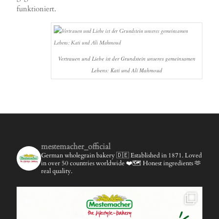
funktioniert.
Vertrauen und Liebe ist der Grundstein unseres gemeinsamen
Lebens: Kati und Ali Mahmoud
mestemacher_official
German wholegrain bakery 🇩🇪
Established in 1871.
Loved
in over 50 countries worldwide ❤️🗺️
Honest ingredients 🫶
real quality.